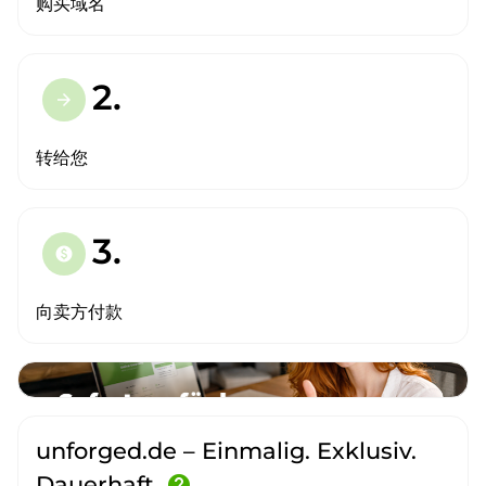
购买域名
2.
arrow_forward
转给您
3.
paid
向卖方付款
unforged.de – Einmalig. Exklusiv.
Dauerhaft.
help