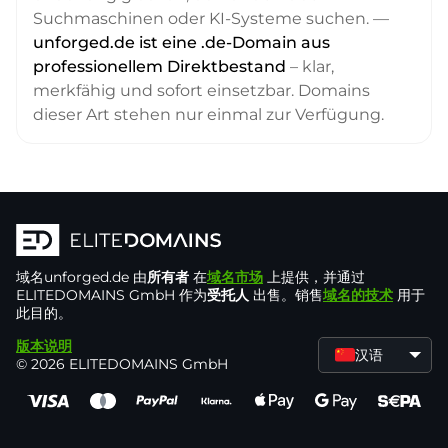
Suchmaschinen oder KI-Systeme suchen. —
unforged.de ist eine .de-Domain aus
professionellem Direktbestand
– klar,
merkfähig und sofort einsetzbar. Domains
dieser Art stehen nur einmal zur Verfügung.
域名
unforged.de
由
所有者
在
域名市场
上提供，并通过
ELITEDOMAINS GmbH 作为
受托人
出售。销售
域名的技术
用于
此目的。
版本说明
汉语
© 2026 ELITEDOMAINS GmbH