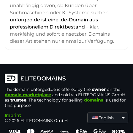
unabhängig davon, ob Kunden über
Suchmaschinen oder KI-Systeme suchen. —
unforged.de ist eine .de-Domain aus
professionellem Direktbestand
– klar,
merkfähig und sofort einsetzbar. Domains
dieser Art stehen nur einmal zur Verfügung.
The domain
unforged.de
is offered by the
owner
on the
domain marketplace
and sold via ELITEDOMAINS GmbH
as
trustee
. The technology for selling
domains
is used for
this purpose.
Imprint
English
© 2026 ELITEDOMAINS GmbH