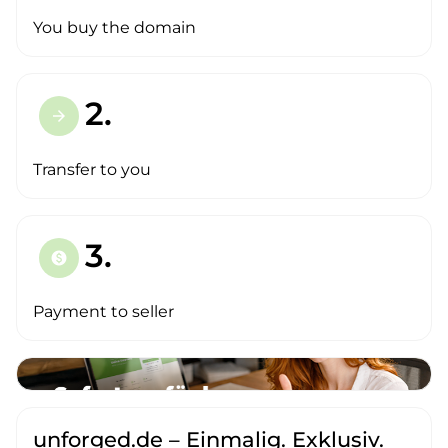
You buy the domain
2.
arrow_forward
Transfer to you
3.
paid
Payment to seller
unforged.de – Einmalig. Exklusiv.