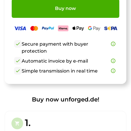
Buy now
check
Secure payment with buyer
info_outline
protection
check
Automatic invoice by e-mail
info_outline
check
Simple transmission in real time
info_outline
Buy now unforged.de!
1.
shopping_cart